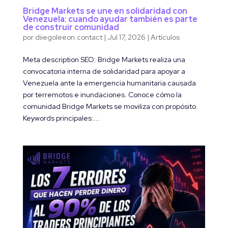
Bridge Markets se une en solidaridad con
Venezuela: cuando ayudar también es parte
de construir comunidad
por
diiegoleeon.contact
|
Jul 17, 2026
|
Artículos
Meta description SEO: Bridge Markets realiza una
convocatoria interna de solidaridad para apoyar a
Venezuela ante la emergencia humanitaria causada
por terremotos e inundaciones. Conoce cómo la
comunidad Bridge Markets se moviliza con propósito.
Keywords principales:...