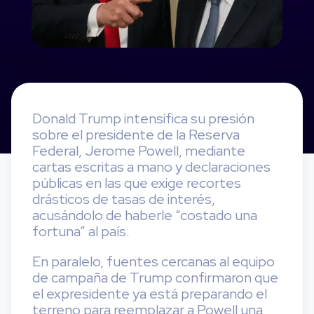
Donald Trump intensifica su presión
sobre el presidente de la Reserva
Federal, Jerome Powell, mediante
cartas escritas a mano y declaraciones
públicas en las que exige recortes
drásticos de tasas de interés,
acusándolo de haberle “costado una
fortuna” al país.
En paralelo, fuentes cercanas al equipo
de campaña de Trump confirmaron que
el expresidente ya está preparando el
terreno para reemplazar a Powell una