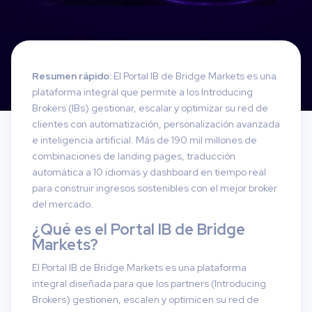
Resumen rápido:
El Portal IB de Bridge Markets es una
plataforma integral que permite a los Introducing
Brokers (IBs) gestionar, escalar y optimizar su red de
clientes con automatización, personalización avanzada
e inteligencia artificial. Más de 190 mil millones de
combinaciones de landing pages, traducción
automática a 10 idiomas y dashboard en tiempo real
para construir ingresos sostenibles con el mejor broker
del mercado.
¿Qué es el Portal IB de Bridge
Markets?
El Portal IB de Bridge Markets es una plataforma
integral diseñada para que los partners (Introducing
Brokers) gestionen, escalen y optimicen su red de