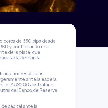
do cerca de 650 pips desde
0 USD y confirmando una
nte de la plata, que
racias a la demanda
lsado por resultados
ligeramente ante la espera
rte, el AUS200 australiano
eutral del Banco de Reserva
 de capital ante la