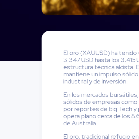
El oro (XAUUSD) ha tenido 
3.347 USD hasta los 3.415 
estructura técnica alcista. 
mantiene un impulso sólido 
industrial y de inversión.
En los mercados bursátiles
sólidos de empresas como V
por reportes de Big Tech y 
opera plano cerca de los 8.
de Australia.
El oro, tradicional refugio 