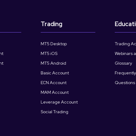
Trading
Educat
MT5 Desktop
Trading A
nt
MT5 iOS
Webinars 
nt
MT5 Android
Glossary
Basic Account
Frequentl
ECN Account
Questions
MAM Account
Leverage Account
Social Trading