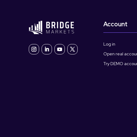
Account
Log in
Open real accou
Try DEMO accou