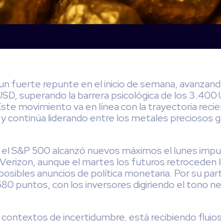
un fuerte repunte en el inicio de semana, avanzan
USD, superando la barrera psicológica de los 3.40
Este movimiento va en línea con la trayectoria recie
y continúa liderando entre los metales preciosos g
, el S&P 500 alcanzó nuevos máximos el lunes impu
erizon, aunque el martes los futuros retroceden 
posibles anuncios de política monetaria. Por su pa
680 puntos, con los inversores digiriendo el tono n
en contextos de incertidumbre, está recibiendo flujos