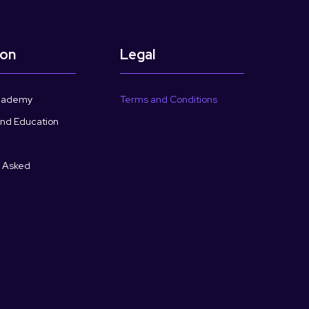
ion
Legal
cademy
Terms and Conditions
and Education
y Asked