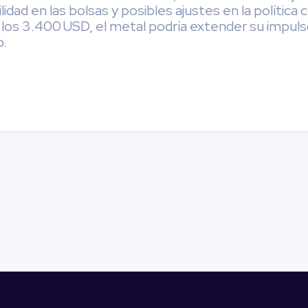
idad en las bolsas y posibles ajustes en la política
os 3.400 USD, el metal podría extender su impuls
o.