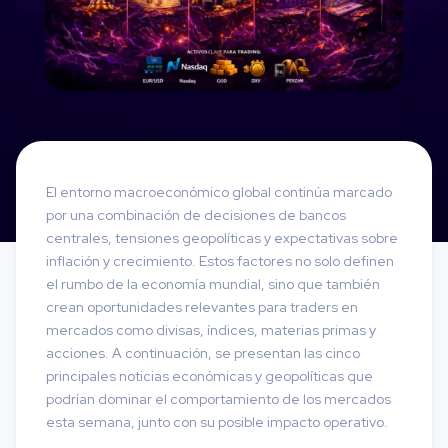
El entorno macroeconómico global continúa marcado
por una combinación de decisiones de bancos
centrales, tensiones geopolíticas y expectativas sobre
inflación y crecimiento. Estos factores no solo definen
el rumbo de la economía mundial, sino que también
crean oportunidades relevantes para traders en
mercados como divisas, índices, materias primas y
acciones. A continuación, se presentan las cinco
principales noticias económicas y geopolíticas que
podrían dominar el comportamiento de los mercados
esta semana, junto con su posible impacto operativo.