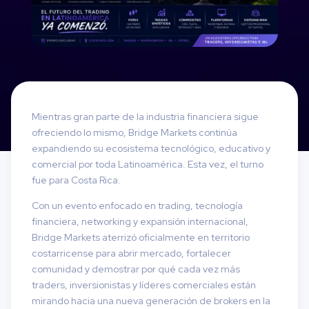
Mientras gran parte de la industria financiera sigue
ofreciendo lo mismo, Bridge Markets continúa
expandiendo su ecosistema tecnológico, educativo y
comercial por toda Latinoamérica. Esta vez, el turno
fue para Costa Rica.
Con un evento enfocado en trading, tecnología
financiera, networking y expansión internacional,
Bridge Markets aterrizó oficialmente en territorio
costarricense para abrir mercado, fortalecer
comunidad y demostrar por qué cada vez más
traders, inversionistas y líderes comerciales están
mirando hacia una nueva generación de brokers en la