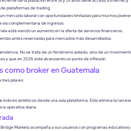
reciente de la población entre 18 y 35 años tiene acceso a internet y
ón de plataformas de trading.
un mercado laboral con oportunidades limitadas para muchos jóvene
na vía complementaria de ingresos.
la está viendo un aumento en la oferta de servicios financieros
amientas antes reservadas para mercados más desarrollados.
 tendencia. No se trata de un fenómeno aislado, sino de un movimient
s y que en 2026 está alcanzando un punto de inflexión.
ts como broker en Guatemala
tres pilares:
 índices sintéticos desde una sola plataforma. Esto elimina la neces
 la operativa diaria.
urada
a. Bridge Markets acompaña a sus usuarios con programas educativos