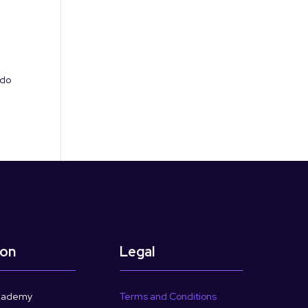
ndo
ion
Legal
cademy
Terms and Conditions