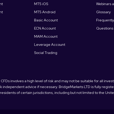
nt
MT5 iOS
Webinars 
nt
MT5 Android
Glossary
Basic Account
Frequentl
ECN Account
Questions
MAM Account
Leverage Account
Social Trading
s involves a high level of risk and may not be suitable for all invest
 independent advice if necessary. BridgeMarkets LTD is fully registere
 residents of certain jurisdictions, including but not limited to the Un