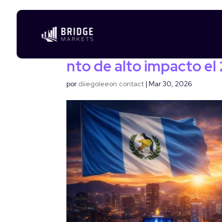
Bridge Markets se pos
de los brokers más re
nto de alto impacto e
por
diiegoleeon.contact
|
Mar 30, 2026