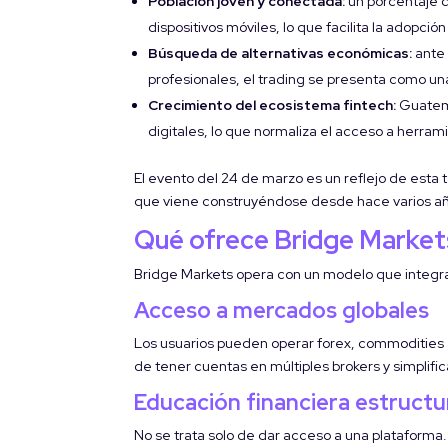
Población joven y conectada:
un porcentaje c
dispositivos móviles, lo que facilita la adopci
Búsqueda de alternativas económicas:
ante 
profesionales, el trading se presenta como u
Crecimiento del ecosistema fintech:
Guatema
digitales, lo que normaliza el acceso a herr
El evento del 24 de marzo es un reflejo de esta
que viene construyéndose desde hace varios año
Qué ofrece Bridge Marke
Bridge Markets opera con un modelo que integra 
Acceso a mercados globales
Los usuarios pueden operar forex, commodities e
de tener cuentas en múltiples brokers y simplifica
Educación financiera estruct
No se trata solo de dar acceso a una plataform