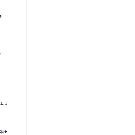
s
o
idad
 que