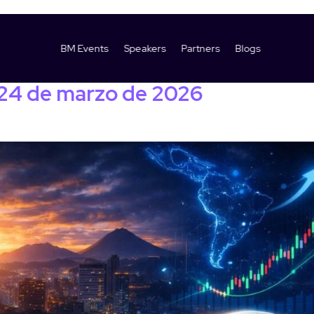
iciona como uno
BM Events
Speakers
Partners
Blogs
levantes en Guatemala tras un ev
l 24 de marzo de 2026