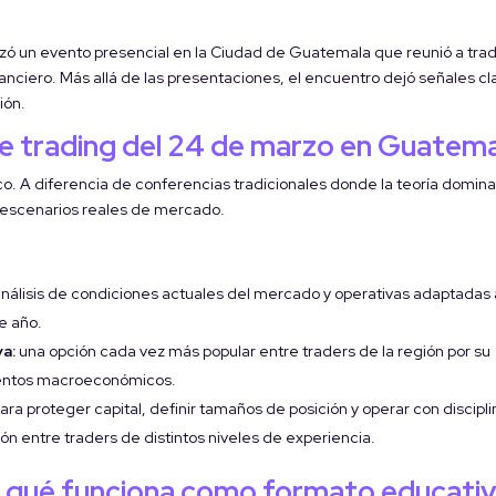
zó un evento presencial en la Ciudad de Guatemala que reunió a trad
nanciero. Más allá de las presentaciones, el encuentro dejó señales cl
ión.
de trading del 24 de marzo en Guatem
o. A diferencia de conferencias tradicionales donde la teoría domina
n escenarios reales de mercado.
nálisis de condiciones actuales del mercado y operativas adaptadas 
te año.
va:
una opción cada vez más popular entre traders de la región por su
ventos macroeconómicos.
a proteger capital, definir tamaños de posición y operar con discipli
n entre traders de distintos niveles de experiencia.
or qué funciona como formato educati