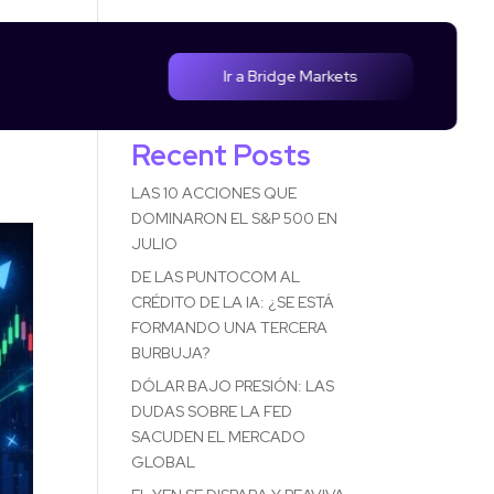
Ir a Bridge Markets
Buscar
e
Recent Posts
LAS 10 ACCIONES QUE
DOMINARON EL S&P 500 EN
JULIO
DE LAS PUNTOCOM AL
CRÉDITO DE LA IA: ¿SE ESTÁ
FORMANDO UNA TERCERA
BURBUJA?
DÓLAR BAJO PRESIÓN: LAS
DUDAS SOBRE LA FED
SACUDEN EL MERCADO
GLOBAL