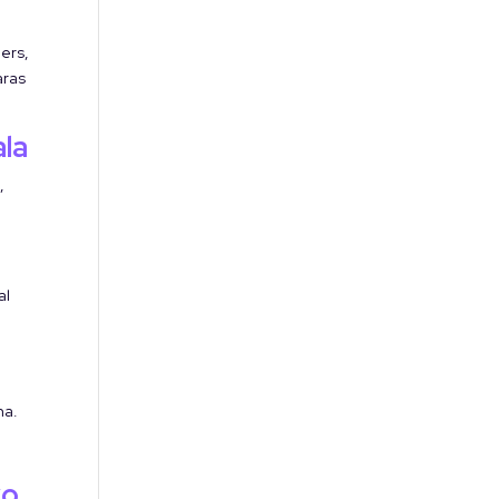
ers,
aras
ala
,
al
na.
vo